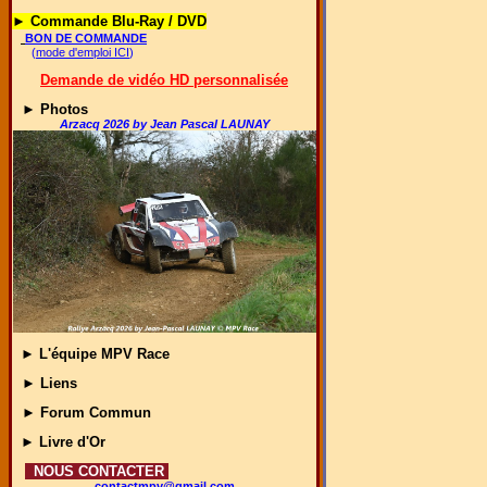
► Commande Blu-Ray / DVD
BON DE COMMANDE
(
mode d'emploi ICI
)
Demande de vidéo HD personnalisée
► Photos
Arzacq 2026 by Jean Pascal LAUNAY
► L'équipe MPV Race
► Liens
► Forum Commun
► Livre d'Or
NOUS CONTACTER
contactmpv@gmail.com